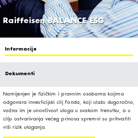
Raiffeisen BALANCE ESG
Informacije
Dokumenti
Namijenjen je fizičkim i pravnim osobama kojima
odgovara investicijski cilj Fonda, koji ulažu dugoročno,
važna im je unovčivost uloga u svakom trenutku, a u
cilju ostvarivanja većeg prinosa spremni su prihvatiti
viši rizik ulaganja.