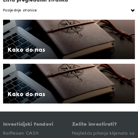
Lista pregledanih stranica
Posljednje stranice
Kako do nas
Kako do nas
Investicijski fondovi
Želite investirati?
Raiffeisen CASH
Najčešća pitanja klijenata sa