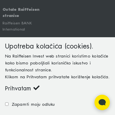
Ostale Raiffeisen
stranice
Raiffeisen BANK
International
Upotreba kolačića (cookies).
O nama
Na Raiffeisen Invest web stranici koristimo kolačiće
Mapa site-a
kako bismo poboljšali korisničko iskustvo i
Uslovi korištenja
funkcionalnost stranice.
Klikom na Prihvatam prihvatate korištenje kolačića.
Kontaktirajte nas
Politika privatnosti i Politika kolačića
Prihvatam
©
2026 Raiffeisen Invest dd
Zapamti moju odluku