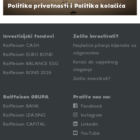
Politika privatnosti i Politika kolačića
Investicijski fondovi
Želite investirati?
Raiffeisen CASH
Najčešća pitanja klijenata sa
odgovorima
Raiffeisen EURO BOND
Koraci do uspješnog
Raiffeisen BALANCE ESG
ulaganja
Raiffeisen BOND 2026
Zašto investirati?
Raiffeisen GRUPA
Pratite nas na:
Raiffeisen BANK
Facebook
Raiffeisen LEASING
Instagram
Raiffeisen CAPITAL
LinkedIn
YouTube