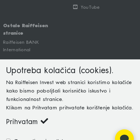
YouTube
Ostale Raiffeisen
stranice
Raiffeisen BANK
International
Upotreba kolačića (cookies).
O nama
Na Raiffeisen Invest web stranici koristimo kolačiće
Mapa site-a
kako bismo poboljšali korisničko iskustvo i
Uslovi korištenja
funkcionalnost stranice.
Klikom na Prihvatam prihvatate korištenje kolačića.
Kontaktirajte nas
Politika privatnosti i Politika kolačića
Prihvatam
©
2026 Raiffeisen Invest dd