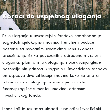
Koraci do uspješnog ulaganja
Prije ulaganja u investicijske fondove neophodno je
sagledati cjelokupnu imovinu, trenutne i buduće
potrebe za novčanim sredstvima,ličnu sklonost
preuzimanja rizika povezanih s određenom vrstom
ulaganja, planirani rok ulaganja i očekivanja glede
potencijalnih prinosa. Ulaganje u investicione fondove
omogućava diverzifikaciju imovine kako ne bi bila
izložena riziku ulaganja u samo jednu vrstu
finansijskog instrumenta, imovine, odnosno
investicijskog fonda.
Iznos koji je razumno ulagati u pojedini investicijski