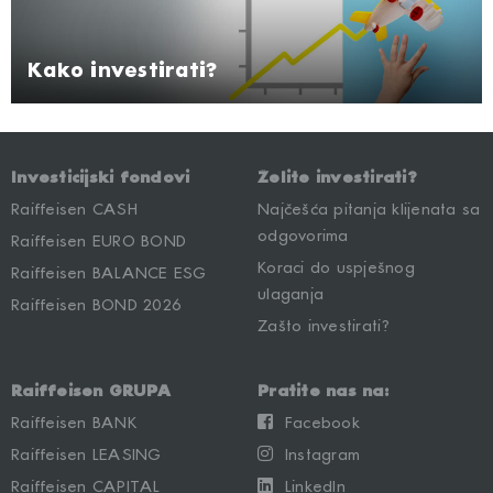
Kako investirati?
Investicijski fondovi
Želite investirati?
Raiffeisen CASH
Najčešća pitanja klijenata sa
odgovorima
Raiffeisen EURO BOND
Koraci do uspješnog
Raiffeisen BALANCE ESG
ulaganja
Raiffeisen BOND 2026
Zašto investirati?
Raiffeisen GRUPA
Pratite nas na:
Raiffeisen BANK
Facebook
Raiffeisen LEASING
Instagram
Raiffeisen CAPITAL
LinkedIn