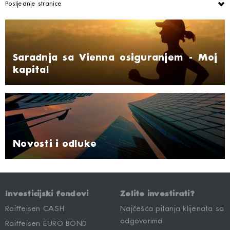
Posljednje stranice
Saradnja sa Vienna osiguranjem - Moj
kapital
Novosti i odluke
Investicijski fondovi
Želite investirati?
Raiffeisen CASH
Najčešća pitanja klijenata sa
odgovorima
Raiffeisen EURO BOND