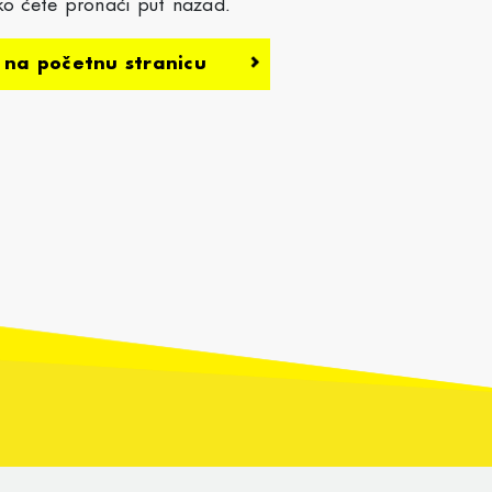
ako ćete pronaći put nazad.
e na početnu stranicu